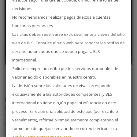
visa, conseguir una cita anticipada, o influir en la toma de
decisiones.
No recomendamos realizar pagos directos a cuentas
bancarias personales.
Las citas deben reservarse exclusivamente a través del sitio
web de BLS. Consulte el sitio web para conocer las tarifas de
servicio autorizadas que se deben pagar a BLS
International.
Solicite siempre un recibo por los servicios opcionales de
valor añadido disponibles en nuestro centro.
La decisión sobre las solicitudes de visa corresponde
exclusivamente a las autoridades competentes, y BLS
Bienvenido a la página web del Centro de Solicitud de Visados
International no tiene ningún papel ni influencia en este
para España. Esta página web le proporciona la información
proceso. Si recibe una solicitud de este tipo (por escrito o
necesaria para solicitar un visado Schengen para España como
verbalmente), infórmelo inmediatamente completando el
principal destino de su viaje. Sírvase seguir las instrucciones que
formulario de quejas o enviando un correo electrónico a
le proporciona esta página web para solicitar su visado de