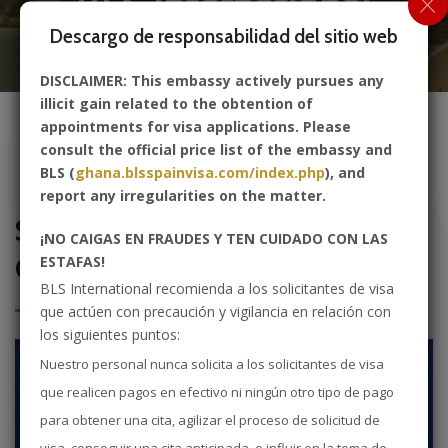
BLS International
Descargo de responsabilidad del sitio web
Socia oficial de la Embajada de España en
DISCLAIMER: This embassy actively pursues any
Ghana
illicit gain related to the obtention of
appointments for visa applications. Please
consult the official price list of the embassy and
BLS (
ghana.blsspainvisa.com/index.php
), and
report any irregularities on the matter.
Solicitud de visa de España -
¡NO CAIGAS EN FRAUDES Y TEN CUIDADO CON LAS
Ghana
ESTAFAS!
BLS International recomienda a los solicitantes de visa
que actúen con precaución y vigilancia en relación con
los siguientes puntos:
Nuestro personal nunca solicita a los solicitantes de visa
que realicen pagos en efectivo ni ningún otro tipo de pago
para obtener una cita, agilizar el proceso de solicitud de