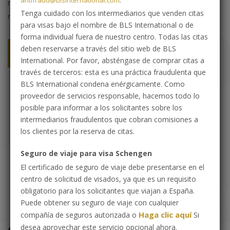
antifraud@blsinternational.com
.
manera correcta. Así, reducirá el riesgo de que su solicitud sea
Tenga cuidado con los intermediarios que venden citas
rechazada debido a defectos administrativos.
para visas bajo el nombre de BLS International o de
forma individual fuera de nuestro centro. Todas las citas
deben reservarse a través del sitio web de BLS
Sobre Nosotros
International. Por favor, absténgase de comprar citas a
través de terceros: esta es una práctica fraudulenta que
BLS International condena enérgicamente. Como
proveedor de servicios responsable, hacemos todo lo
posible para informar a los solicitantes sobre los
intermediarios fraudulentos que cobran comisiones a
los clientes por la reserva de citas.
Seguro de viaje para visa Schengen
El certificado de seguro de viaje debe presentarse en el
centro de solicitud de visados, ya que es un requisito
obligatorio para los solicitantes que viajan a España.
Puede obtener su seguro de viaje con cualquier
Haga clic aquí
compañía de seguros autorizada o
Si
desea aprovechar este servicio opcional ahora.