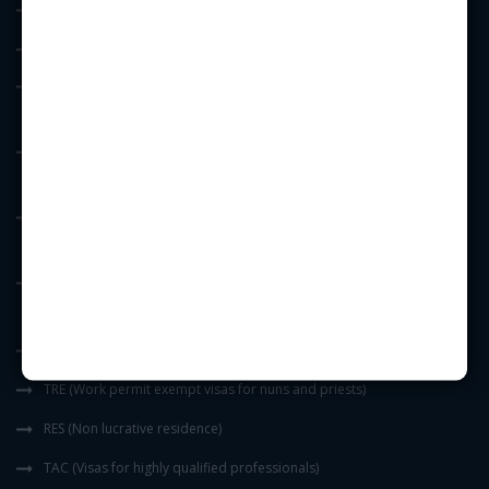
RFK Minors
RFK Wife/Husband
SLU (Student visas with a duration of more than 180 days of stay in
Spain)
SSU (Student visas with a duration of less than 180 days of stay in
Spain)
SSF (Visas for relatives of students studying a course with a duration
of less than 6 months)
SLF (Visas for relatives of students studying a course with a duration
of more than 6 months)
TRA (Visa to work in spain with a contract and work permit)
TRE (Work permit exempt visas for nuns and priests)
RES (Non lucrative residence)
TAC (Visas for highly qualified professionals)