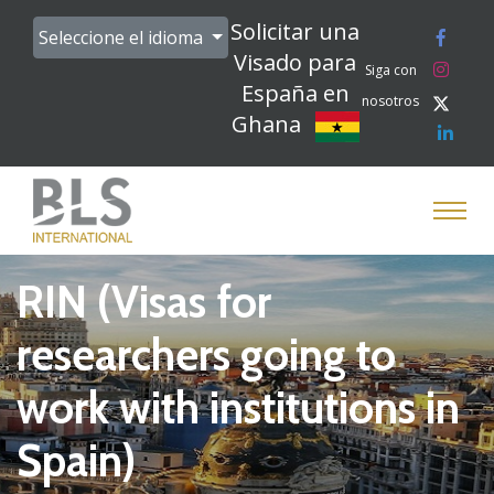
Solicitar una
Seleccione el idioma
Visado para
Siga con
España en
nosotros
Ghana
RIN (Visas for
researchers going to
work with institutions in
Spain)